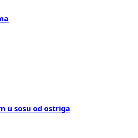
ama
m u sosu od ostriga