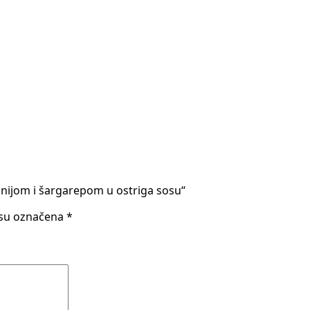
oranijom i šargarepom u ostriga sosu“
 su označena
*