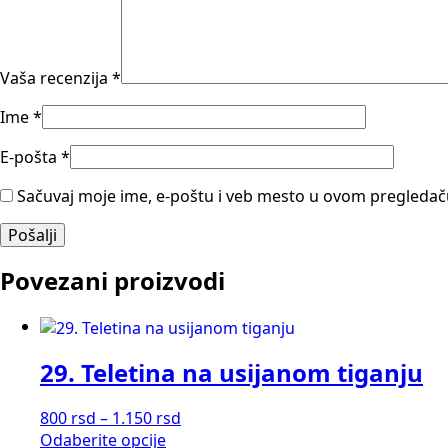
Vaša recenzija
*
Ime
*
E-pošta
*
Sačuvaj moje ime, e-poštu i veb mesto u ovom pregledač
Povezani proizvodi
29. Teletina na usijanom tiganju
Raspon
800
rsd
–
1.150
rsd
Ovaj
cena:
Odaberite opcije