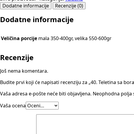
boranijom
Dodatne informacije
Recenzije (0)
i
šargarepom
Dodatne informacije
u
ostriga
sosu
Veličina porcije
mala 350-400gr, velika 550-600gr
količina
Recenzije
Još nema komentara.
Budite prvi koji će napisati recenziju za „40. Teletina sa b
Vaša adresa e-pošte neće biti objavljena.
Neophodna polja
Vaša ocena