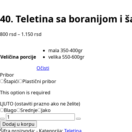
40. Teletina sa boranijom i
Raspon
800
rsd
–
1.150
rsd
cena:
od
mala 350-400gr
800 rsd
Veličina porcije
velika 550-600gr
do
1.150 rsd
Očisti
Pribor
Štapići
Plastični pribor
This option is required
LJUTO (ostaviti prazno ako ne želite)
Blago
Srednje
Jako
40.
Teletina
Dodaj u korpu
sa
Šifra proizvoda:
-
Kategorija:
Teletina