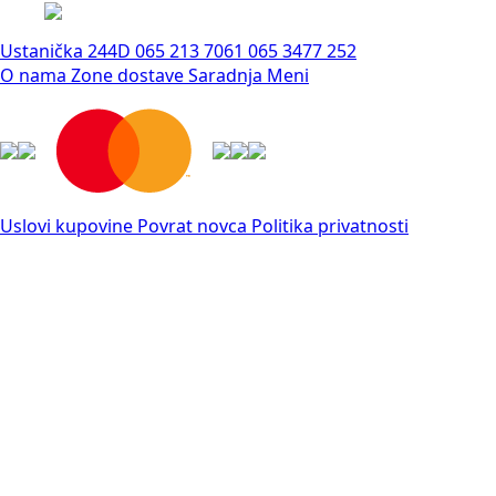
na
ima
800 rsd
stranici
više
do
Ustanička 244D
065 213 7061
065 3477 252
proizvoda.
varijanti.
1.150 rsd
O nama
Zone dostave
Saradnja
Meni
Opcije
mogu
biti
izabrane
na
stranici
Uslovi kupovine
Povrat novca
Politika privatnosti
proizvoda.