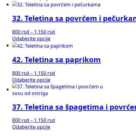
proizvod
od
ima
800 rsd
32. Teletina sa povrćem i pečurk
više
do
varijanti.
1.150 rsd
Opcije
Raspon
800
rsd
–
1.150
rsd
mogu
Ovaj
cena:
Odaberite opcije
biti
proizvod
od
izabrane
ima
800 rsd
na
42. Teletina sa paprikom
više
do
stranici
varijanti.
1.150 rsd
proizvoda.
Opcije
Raspon
800
rsd
–
1.150
rsd
mogu
Ovaj
cena:
Odaberite opcije
biti
proizvod
od
izabrane
ima
800 rsd
na
više
do
37. Teletina sa špagetima i povrće
stranici
varijanti.
1.150 rsd
proizvoda.
Opcije
mogu
Raspon
800
rsd
–
1.150
rsd
biti
Ovaj
cena:
Odaberite opcije
izabrane
proizvod
od