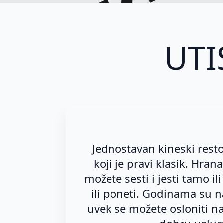
d
UTI
Jednostavan kineski rest
koji je pravi klasik. Hran
možete sesti i jesti tamo il
ili poneti. Godinama su n
uvek se možete osloniti na 