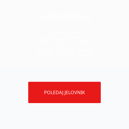
Ustanička
Ustanička 244D
065 213 7061
065 3477 252
POLEDAJ JELOVNIK