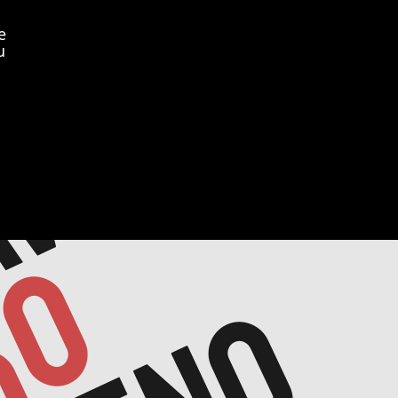
vo
e
u
avo