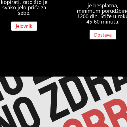
o zdra
kopirati, zato što je
je besplatna,
svako jelo priča za
minimum porudžbin
sebe.
1200 din. Stiže u rok
45-60 minuta.
no zdr
Jelovnik
Dostava