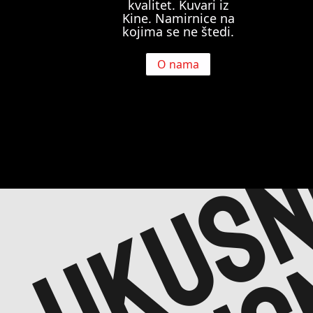
ukusn
kvalitet. Kuvari iz
Kine. Namirnice na
kojima se ne štedi.
ukus
O nama