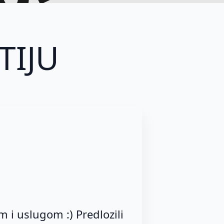
obilno
TIJU
 i uslugom :) Predlozili