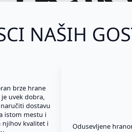
ostava 
SCI NAŠIH GOS
oran brze hrane
a je uvek dobra,
i naručiti dostavu
a istom mestu i
njihov kvalitet i
Odusevljene hranom