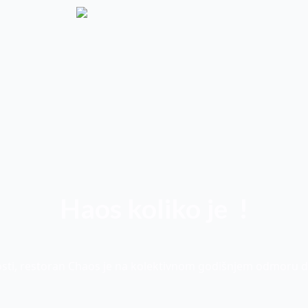
Haos koliko je
!
osti, restoran Chaos je na kolektivnom godišnjem odmoru d