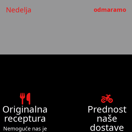
Nedelja
odmaramo
Originalna
Prednost
receptura
naše
dostave
Nemoguće nas je