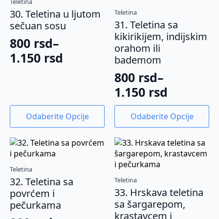
Teletina
mogu
mogu
30. Teletina u ljutom
Teletina
biti
biti
31. Teletina sa
sečuan sosu
izabrane
izabrane
kikirikijem, indijskim
na
na
800
rsd
–
orahom ili
stranici
stranici
Raspon
1.150
rsd
bademom
proizvoda.
proizvoda.
cena:
800
rsd
–
od
Raspon
1.150
rsd
800 rsd
cena:
Ovaj
Ovaj
do
Odaberite Opcije
Odaberite Opcije
od
proizvod
proizvod
1.150 rsd
ima
ima
800 rsd
više
više
do
varijanti.
varijanti.
1.150 rsd
Opcije
Opcije
Teletina
mogu
mogu
32. Teletina sa
Teletina
biti
biti
33. Hrskava teletina
povrćem i
izabrane
izabrane
sa šargarepom,
pečurkama
na
na
krastavcem i
stranici
stranici