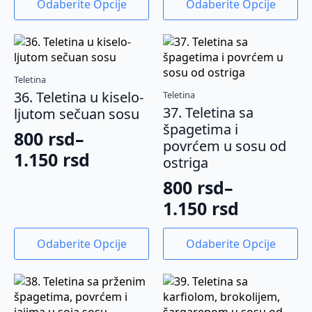
Odaberite Opcije
Odaberite Opcije
od
proizvod
proizvod
800 rsd
ima
ima
800 rsd
do
više
više
do
1.150 rsd
varijanti.
varijanti.
1.150 rsd
Opcije
Opcije
Teletina
mogu
mogu
36. Teletina u kiselo-
Teletina
biti
biti
37. Teletina sa
ljutom sečuan sosu
izabrane
izabrane
špagetima i
na
na
800
rsd
–
povrćem u sosu od
stranici
stranici
Raspon
1.150
rsd
ostriga
proizvoda.
proizvoda.
cena:
800
rsd
–
od
Raspon
1.150
rsd
800 rsd
cena:
Ovaj
Ovaj
do
Odaberite Opcije
Odaberite Opcije
od
proizvod
proizvod
1.150 rsd
ima
ima
800 rsd
više
više
do
varijanti.
varijanti.
1.150 rsd
Opcije
Opcije