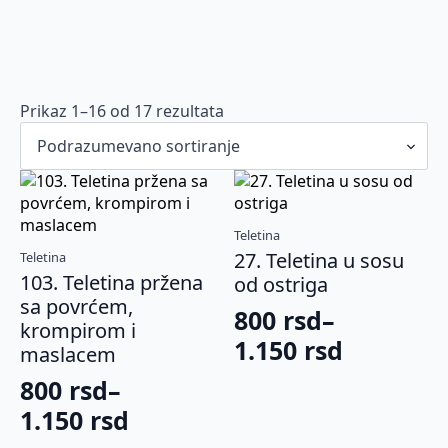
Prikaz 1–16 od 17 rezultata
Teletina
27. Teletina u sosu
Teletina
103. Teletina pržena
od ostriga
sa povrćem,
800
rsd
–
krompirom i
Raspon
1.150
rsd
maslacem
cena:
800
rsd
–
od
Raspon
1.150
rsd
800 rsd