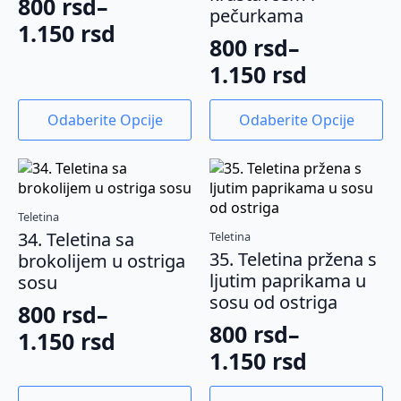
800
rsd
–
pečurkama
proizvoda.
proizvoda.
Raspon
1.150
rsd
800
rsd
–
cena:
Raspon
1.150
rsd
od
cena:
800 rsd
Ovaj
Ovaj
Odaberite Opcije
Odaberite Opcije
od
proizvod
proizvod
do
ima
ima
800 rsd
1.150 rsd
više
više
do
varijanti.
varijanti.
1.150 rsd
Opcije
Opcije
Teletina
mogu
mogu
34. Teletina sa
Teletina
biti
biti
35. Teletina pržena s
brokolijem u ostriga
izabrane
izabrane
ljutim paprikama u
sosu
na
na
sosu od ostriga
stranici
stranici
800
rsd
–
proizvoda.
proizvoda.
800
rsd
–
Raspon
1.150
rsd
Raspon
1.150
rsd
cena:
cena:
od
Ovaj
Ovaj