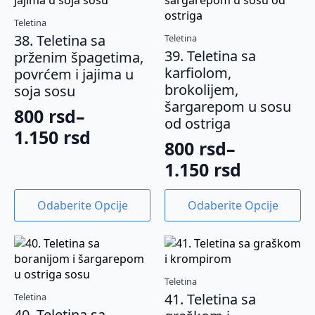
mogu
mogu
Teletina
biti
biti
38. Teletina sa
Teletina
izabrane
izabrane
39. Teletina sa
prženim špagetima,
na
na
karfiolom,
povrćem i jajima u
stranici
stranici
brokolijem,
soja sosu
proizvoda.
proizvoda.
šargarepom u sosu
800
rsd
–
od ostriga
Raspon
1.150
rsd
800
rsd
–
cena:
Raspon
1.150
rsd
od
cena:
800 rsd
Ovaj
Ovaj
Odaberite Opcije
Odaberite Opcije
od
proizvod
proizvod
do
ima
ima
800 rsd
1.150 rsd
više
više
do
varijanti.
varijanti.
1.150 rsd
Opcije
Opcije
Teletina
mogu
mogu
41. Teletina sa
Teletina
biti
biti
40. Teletina sa