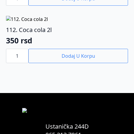
količina
112. Coca cola 2l
350
rsd
112.
Coca
Dodaj U Korpu
cola
2l
količina
Ustanička 244D