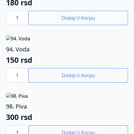
180
rsd
95.
Kisela
Dodaj U Korpu
voda
količina
94. Voda
150
rsd
94.
Voda
Dodaj U Korpu
količina
98. Piva
300
rsd
98.
Piva
Dodaj U Korpu