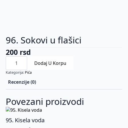
96. Sokovi u flašici
200
rsd
96.
Sokovi
Dodaj U Korpu
u
flašici
Kategorija:
Pića
količina
Recenzije (0)
Povezani proizvodi
95. Kisela voda