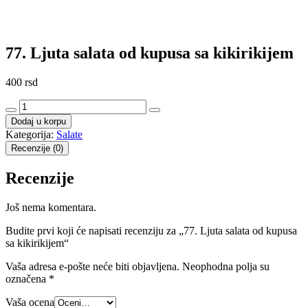
posno
77. Ljuta salata od kupusa sa kikirikijem
400
rsd
77.
Ljuta
Dodaj u korpu
salata
Kategorija:
Salate
od
Recenzije (0)
kupusa
sa
Recenzije
kikirikijem
količina
Još nema komentara.
Budite prvi koji će napisati recenziju za „77. Ljuta salata od kupusa
sa kikirikijem“
Vaša adresa e-pošte neće biti objavljena.
Neophodna polja su
označena
*
Vaša ocena