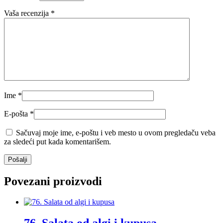
Vaša recenzija
*
Ime
*
E-pošta
*
Sačuvaj moje ime, e-poštu i veb mesto u ovom pregledaču veba
za sledeći put kada komentarišem.
Povezani proizvodi