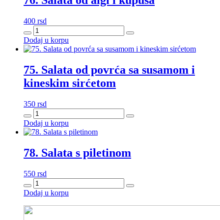
76. Salata od algi i kupusa
400
rsd
76.
Salata
Dodaj u korpu
od
algi
i
75. Salata od povrća sa susamom i
kupusa
kineskim sirćetom
količina
350
rsd
75.
Salata
Dodaj u korpu
od
povrća
sa
78. Salata s piletinom
susamom
i
550
rsd
kineskim
78.
sirćetom
Salata
količina
Dodaj u korpu
s
piletinom
količina