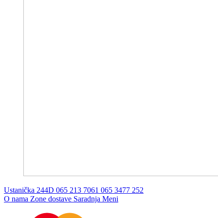
Ustanička 244D
065 213 7061
065 3477 252
O nama
Zone dostave
Saradnja
Meni