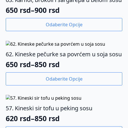
650
rsd
–
900
rsd
Raspon
cena:
Ovaj
Odaberite Opcije
proizvod
od
ima
650 rsd
više
varijanti.
do
Opcije
62. Kineske pečurke sa povrćem u soja sosu
900 rsd
mogu
650
rsd
–
850
rsd
biti
Raspon
izabrane
cena:
Ovaj
na
Odaberite Opcije
proizvod
od
stranici
ima
proizvoda.
650 rsd
više
varijanti.
do
Opcije
57. Kineski sir tofu u peking sosu
850 rsd
mogu
620
rsd
–
850
rsd
biti
Raspon
izabrane