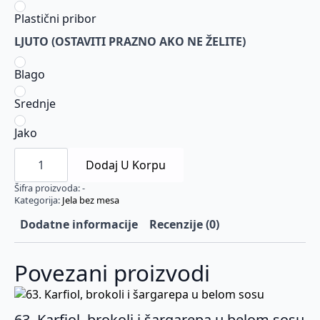
Plastični pribor
LJUTO (OSTAVITI PRAZNO AKO NE ŽELITE)
Blago
Srednje
Jako
60.
Kineske
Dodaj U Korpu
pečurke
i
Šifra proizvoda:
-
bambus
Kategorija:
Jela bez mesa
količina
Dodatne informacije
Recenzije (0)
Povezani proizvodi
63. Karfiol, brokoli i šargarepa u belom sosu