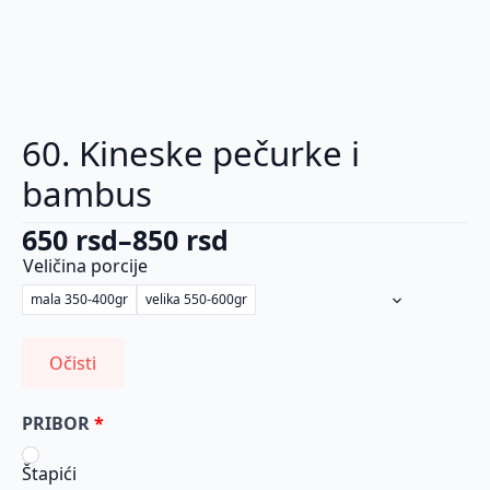
60. Kineske pečurke i
bambus
650
rsd
–
850
rsd
Raspon
Veličina porcije
cena:
mala 350-400gr
velika 550-600gr
od
650 rsd
Očisti
do
850 rsd
PRIBOR
Štapići