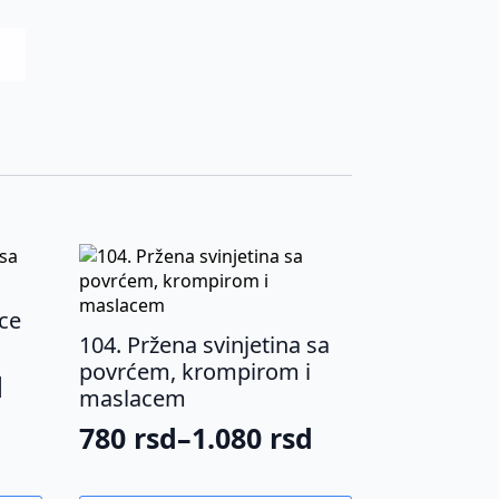
nce
104. Pržena svinjetina sa
povrćem, krompirom i
d
maslacem
780
rsd
–
1.080
rsd
Raspon
cena: