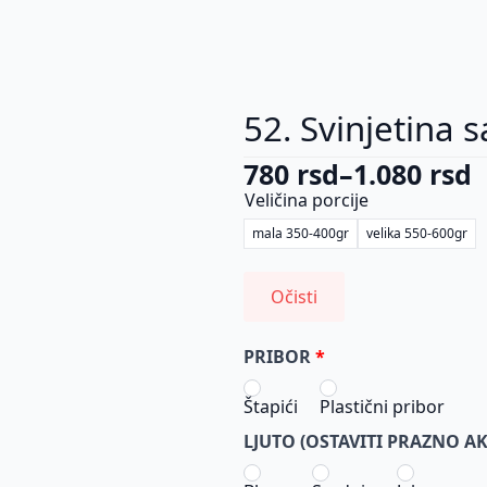
52. Svinjetina
780
rsd
–
1.080
rsd
Raspon
Veličina porcije
cena:
mala 350-400gr
velika 550-600gr
od
780 rsd
Očisti
do
1.080 rsd
PRIBOR
Štapići
Plastični pribor
LJUTO (OSTAVITI PRAZNO AK