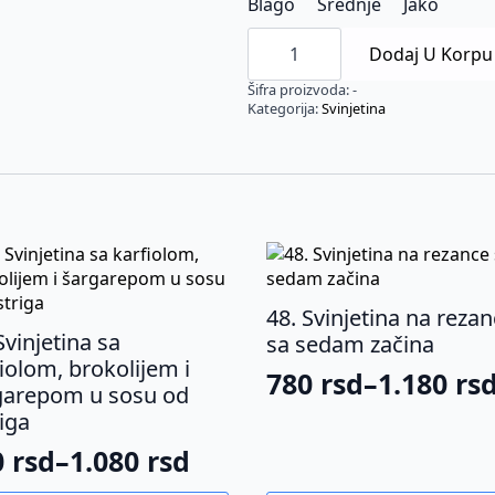
Blago
Srednje
Jako
52.
Svinjetina
Dodaj U Korpu
sa
nudlama
Šifra proizvoda:
-
i
Kategorija:
Svinjetina
povrćem
količina
48. Svinjetina na reza
Svinjetina sa
sa sedam začina
iolom, brokolijem i
780
rsd
–
1.180
rs
Raspon
garepom u sosu od
iga
cena:
0
rsd
–
1.080
rsd
od
spon