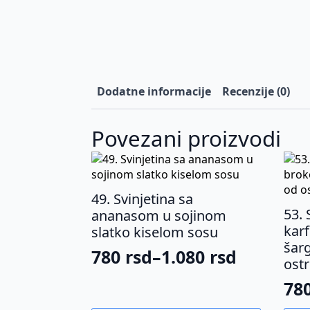
Dodatne informacije
Recenzije (0)
Povezani proizvodi
49. Svinjetina sa
53. 
ananasom u sojinom
karf
slatko kiselom sosu
šar
780
rsd
–
1.080
rsd
Raspon
ostr
cena:
78
Ra
od