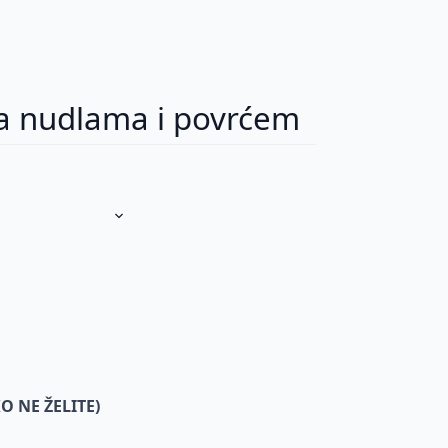
 sa nudlama i povrćem
O NE ŽELITE)