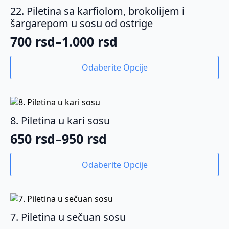
22. Piletina sa karfiolom, brokolijem i
šargarepom u sosu od ostrige
700
rsd
–
1.000
rsd
Raspon
cena:
Ovaj
Odaberite Opcije
proizvod
od
ima
700 rsd
više
varijanti.
do
Opcije
8. Piletina u kari sosu
1.000 rsd
mogu
650
rsd
–
950
rsd
biti
Raspon
izabrane
cena:
Ovaj
na
Odaberite Opcije
proizvod
od
stranici
ima
proizvoda.
650 rsd
više
varijanti.
do
Opcije
7. Piletina u sečuan sosu
950 rsd
mogu