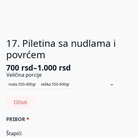
17. Piletina sa nudlama i
povrćem
700
rsd
–
1.000
rsd
Raspon
Veličina porcije
cena:
mala 350-400gr
velika 550-600gr
od
700 rsd
Očisti
do
1.000 rsd
PRIBOR
Štapići