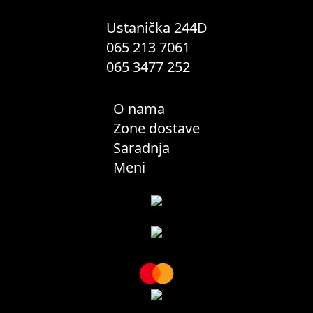
stranici
proizvoda.
Ustanička 244D
065 213 7061
065 3477 252
O nama
Zone dostave
Saradnja
Meni