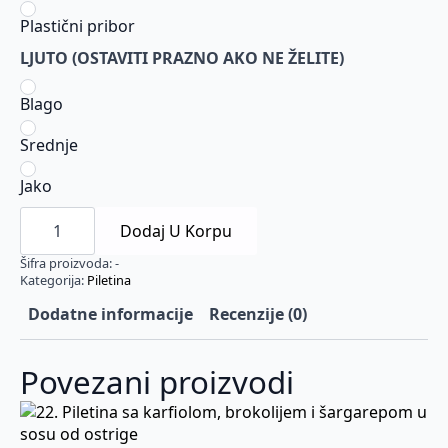
Plastični pribor
LJUTO (OSTAVITI PRAZNO AKO NE ŽELITE)
Blago
Srednje
Jako
17.
Piletina
Dodaj U Korpu
sa
nudlama
Šifra proizvoda:
-
i
Kategorija:
Piletina
povrćem
količina
Dodatne informacije
Recenzije (0)
Povezani proizvodi