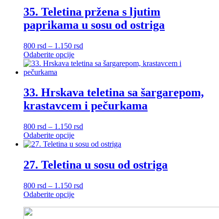
više
do
35. Teletina pržena s ljutim
varijanti.
1.150 rsd
paprikama u sosu od ostriga
Opcije
mogu
biti
Raspon
800
rsd
–
1.150
rsd
izabrane
Ovaj
cena:
Odaberite opcije
na
proizvod
od
stranici
ima
800 rsd
proizvoda.
više
do
varijanti.
1.150 rsd
33. Hrskava teletina sa šargarepom,
Opcije
krastavcem i pečurkama
mogu
biti
izabrane
Raspon
800
rsd
–
1.150
rsd
na
Ovaj
cena:
Odaberite opcije
stranici
proizvod
od
proizvoda.
ima
800 rsd
više
do
27. Teletina u sosu od ostriga
varijanti.
1.150 rsd
Opcije
Raspon
800
rsd
–
1.150
rsd
mogu
Ovaj
cena:
Odaberite opcije
biti
proizvod
od
izabrane
ima
800 rsd
na