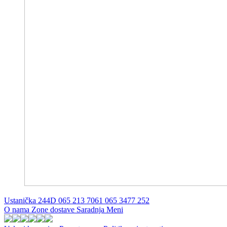
Ustanička 244D
065 213 7061
065 3477 252
O nama
Zone dostave
Saradnja
Meni