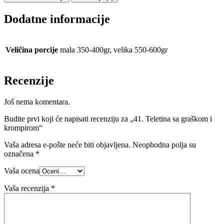
i
krompirom
Dodatne informacije
količina
Veličina porcije
mala 350-400gr, velika 550-600gr
Recenzije
Još nema komentara.
Budite prvi koji će napisati recenziju za „41. Teletina sa graškom i
krompirom“
Vaša adresa e-pošte neće biti objavljena.
Neophodna polja su
označena
*
Vaša ocena
Vaša recenzija
*