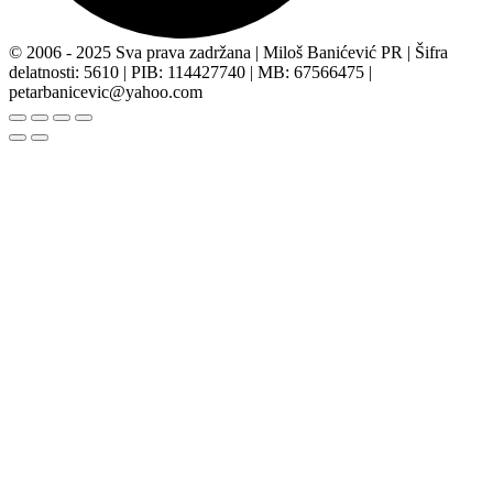
© 2006 - 2025 Sva prava zadržana | Miloš Banićević PR | Šifra
delatnosti: 5610 | PIB: 114427740 | MB: 67566475 |
petarbanicevic@yahoo.com