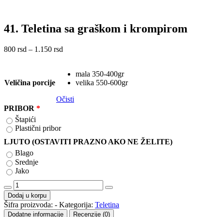
41. Teletina sa graškom i krompirom
Raspon
800
rsd
–
1.150
rsd
cena:
od
mala 350-400gr
800 rsd
Veličina porcije
velika 550-600gr
do
1.150 rsd
Očisti
PRIBOR
Štapići
Plastični pribor
LJUTO (OSTAVITI PRAZNO AKO NE ŽELITE)
Blago
Srednje
Jako
41.
Teletina
Dodaj u korpu
sa
Šifra proizvoda:
-
Kategorija:
Teletina
graškom
Dodatne informacije
Recenzije (0)