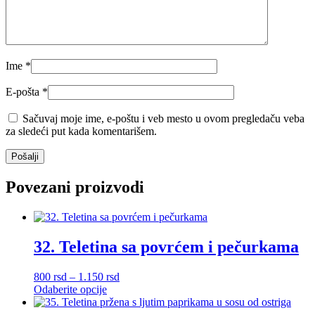
Ime
*
E-pošta
*
Sačuvaj moje ime, e-poštu i veb mesto u ovom pregledaču veba
za sledeći put kada komentarišem.
Povezani proizvodi
32. Teletina sa povrćem i pečurkama
Raspon
800
rsd
–
1.150
rsd
Ovaj
cena:
Odaberite opcije
proizvod
od
ima
800 rsd