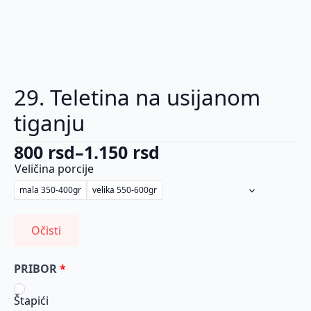
29. Teletina na usijanom
tiganju
800
rsd
–
1.150
rsd
Raspon
Veličina porcije
cena:
mala 350-400gr
velika 550-600gr
od
800 rsd
Očisti
do
1.150 rsd
PRIBOR
Štapići