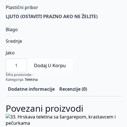
Plastični pribor
LJUTO (OSTAVITI PRAZNO AKO NE ŽELITE)
Blago
Srednje
Jako
29.
Teletina
Dodaj U Korpu
na
usijanom
Šifra proizvoda:
-
tiganju
Kategorija:
Teletina
količina
Dodatne informacije
Recenzije (0)
Povezani proizvodi