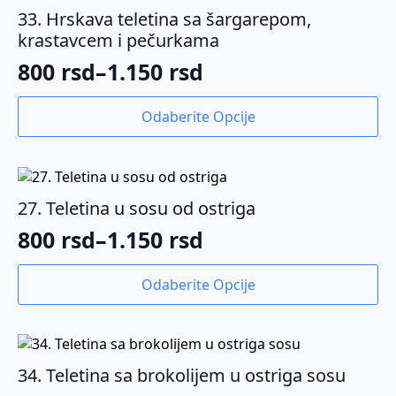
33. Hrskava teletina sa šargarepom,
krastavcem i pečurkama
800
rsd
–
1.150
rsd
Raspon
cena:
Ovaj
Odaberite Opcije
proizvod
od
ima
800 rsd
više
varijanti.
do
Opcije
27. Teletina u sosu od ostriga
1.150 rsd
mogu
800
rsd
–
1.150
rsd
biti
Raspon
izabrane
cena:
Ovaj
na
Odaberite Opcije
proizvod
od
stranici
ima
proizvoda.
800 rsd
više
varijanti.
do
Opcije
34. Teletina sa brokolijem u ostriga sosu
1.150 rsd
mogu