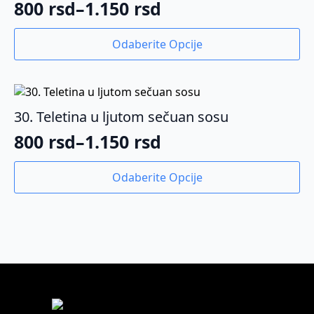
800
rsd
–
1.150
rsd
biti
Raspon
izabrane
cena:
Ovaj
na
Odaberite Opcije
proizvod
od
stranici
ima
proizvoda.
800 rsd
više
varijanti.
do
Opcije
30. Teletina u ljutom sečuan sosu
1.150 rsd
mogu
800
rsd
–
1.150
rsd
biti
Raspon
izabrane
cena:
Ovaj
na
Odaberite Opcije
proizvod
od
stranici
ima
proizvoda.
800 rsd
više
varijanti.
do
Opcije
1.150 rsd
mogu
biti
izabrane
na