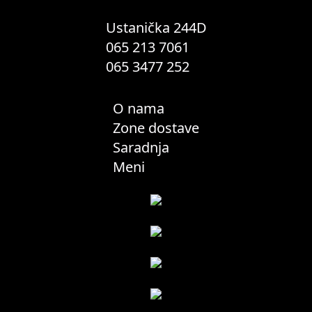
stranici
proizvoda.
Ustanička 244D
065 213 7061
065 3477 252
O nama
Zone dostave
Saradnja
Meni