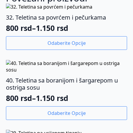
32. Teletina sa povrćem i pečurkama
800
rsd
–
1.150
rsd
Raspon
cena:
Ovaj
Odaberite Opcije
proizvod
od
ima
800 rsd
više
varijanti.
do
Opcije
1.150 rsd
mogu
40. Teletina sa boranijom i šargarepom u
biti
ostriga sosu
izabrane
800
rsd
–
1.150
rsd
na
Raspon
stranici
cena:
Ovaj
proizvoda.
Odaberite Opcije
proizvod
od
ima
800 rsd
više