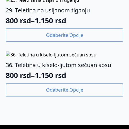
varijanti.
do
Opcije
29. Teletina na usijanom tiganju
1.150 rsd
mogu
800
rsd
–
1.150
rsd
biti
Raspon
izabrane
cena:
Ovaj
na
Odaberite Opcije
proizvod
od
stranici
ima
proizvoda.
800 rsd
više
varijanti.
do
Opcije
36. Teletina u kiselo-ljutom sečuan sosu
1.150 rsd
mogu
800
rsd
–
1.150
rsd
biti
Raspon
izabrane
cena:
Ovaj
na
Odaberite Opcije
proizvod
od
stranici
ima
proizvoda.
800 rsd
više
varijanti.
do
Opcije
1.150 rsd
mogu