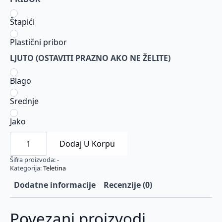
Štapići
Plastični pribor
LJUTO (OSTAVITI PRAZNO AKO NE ŽELITE)
Blago
Srednje
Jako
103.
Teletina
Dodaj U Korpu
pržena
sa
Šifra proizvoda:
-
povrćem,
Kategorija:
Teletina
krompirom
i
Dodatne informacije
Recenzije (0)
maslacem
količina
Povezani proizvodi