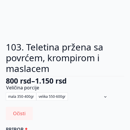
103. Teletina pržena sa
povrćem, krompirom i
maslacem
800
rsd
–
1.150
rsd
Raspon
Veličina porcije
cena:
mala 350-400gr
velika 550-600gr
od
800 rsd
Očisti
do
1.150 rsd
PRIBOR