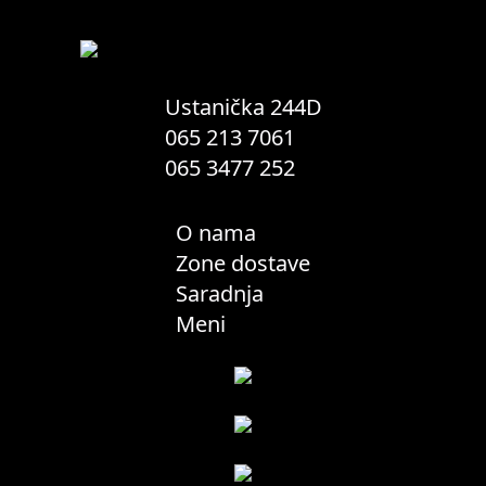
biti
izabrane
na
stranici
proizvoda.
Ustanička 244D
065 213 7061
065 3477 252
O nama
Zone dostave
Saradnja
Meni