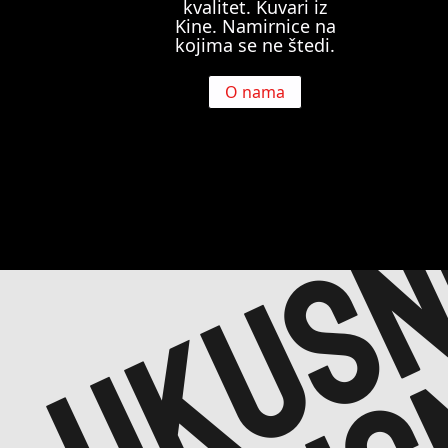
ukusn
kvalitet. Kuvari iz
Kine. Namirnice na
kojima se ne štedi.
ukus
O nama