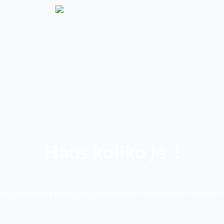
Haos koliko je
!
osti, restoran Chaos je na kolektivnom godišnjem odmoru d