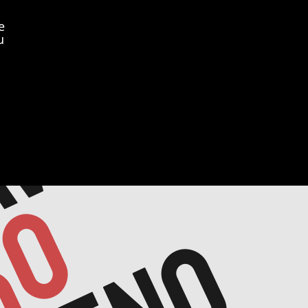
vo
e
u
avo