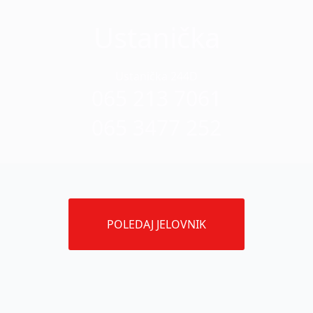
Ustanička
Ustanička 244D
065 213 7061
065 3477 252
POLEDAJ JELOVNIK