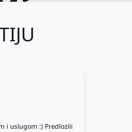
obilno
TIJU
 i uslugom :) Predlozili