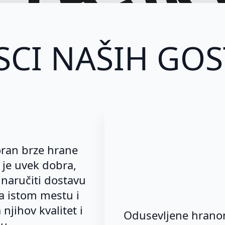
ostava 
SCI NAŠIH GOS
oran brze hrane
a je uvek dobra,
i naručiti dostavu
a istom mestu i
njihov kvalitet i
Odusevljene hranom