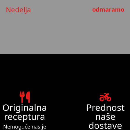
Nedelja
odmaramo
Originalna
Prednost
receptura
naše
dostave
Nemoguće nas je