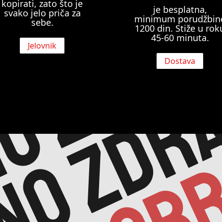
o zdra
kopirati, zato što je
je besplatna,
svako jelo priča za
minimum porudžbin
sebe.
1200 din. Stiže u rok
45-60 minuta.
no zdr
Jelovnik
Dostava