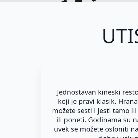
d
UTI
Jednostavan kineski rest
koji je pravi klasik. Hran
možete sesti i jesti tamo il
ili poneti. Godinama su n
uvek se možete osloniti na 